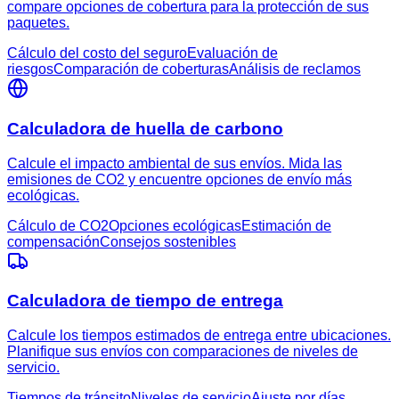
compare opciones de cobertura para la protección de sus
paquetes.
Cálculo del costo del seguro
Evaluación de
riesgos
Comparación de coberturas
Análisis de reclamos
Calculadora de huella de carbono
Calcule el impacto ambiental de sus envíos. Mida las
emisiones de CO2 y encuentre opciones de envío más
ecológicas.
Cálculo de CO2
Opciones ecológicas
Estimación de
compensación
Consejos sostenibles
Calculadora de tiempo de entrega
Calcule los tiempos estimados de entrega entre ubicaciones.
Planifique sus envíos con comparaciones de niveles de
servicio.
Tiempos de tránsito
Niveles de servicio
Ajuste por días